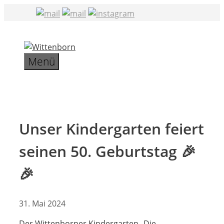
Zum
Inhalt
springen
Menü
Unser Kindergarten feiert
seinen 50. Geburtstag 🎉
🎉
31. Mai 2024
Der Wittenborner Kindergarten „Die